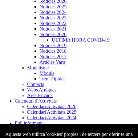
Noticies 2026
Noticies 2025
Noticies 2024
Noticies 2023
Noticies 2022
Notícies 2021
Noticies 2020
ULTIMA HORA COVID-19
Noticies 2019
Noticies 2018
Noticies 2017
Articles Varis
Modelisme
Mòduls
Tren Tripulat
Contacta
Webs Amigues
Area Privada
Calendari d'Activitats
Calendari Activitats 2026
Calendari Activitats 2025
Calendari Activitats 2024
Full informatiu
Aquesta web utilitza 'cookies' propies i de tercers per oferir-te una
TARDEPELLICULA 11-12-23