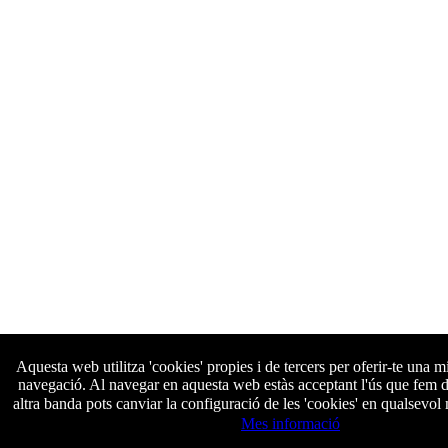
Aquesta web utilitza 'cookies' propies i de tercers per oferir-te una m
navegació. Al navegar en aquesta web estàs acceptant l'ús que fem de
altra banda pots canviar la configuració de les 'cookies' en qualsevo
Mes informació